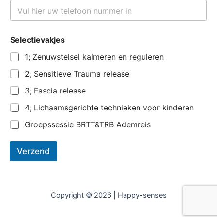
T
e
l
e
T
Selectievakjes
f
e
o
l
1; Zenuwstelsel kalmeren en reguleren
o
e
n
f
2; Sensitieve Trauma release
n
o
u
o
3; Fascia release
m
n
m
n
4; Lichaamsgerichte technieken voor kinderen
e
u
r
m
Groepssessie BRTT&TRB Ademreis
:
m
*
e
Verzend
r
:
S
e
l
Copyright © 2026 | Happy-senses
e
c
t