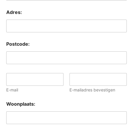
Adres:
Postcode:
E
-
m
E-mail
E-mailadres bevestigen
a
i
l
Woonplaats:
*